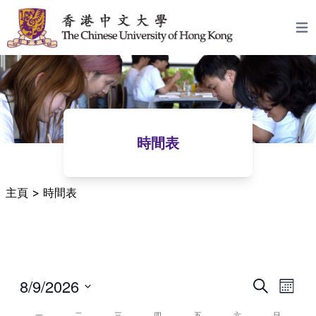
跳至主要內容
Open
時間表
主頁
>
時間表
8/9/2026
時
活
搜
月
間
索
動
Select
份
一
二
三
四
五
六
日