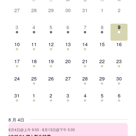
Calendar
表
View
date.
of
Search
Navig
0
0
0
0
0
0
0
27
28
29
30
31
1
2
時
and
活
活
活
活
活
活
活
間
Views
動,
動,
動,
動,
動,
動,
動,
1
3
5
4
3
1
1
3
4
5
6
7
8
9
表
Navigation
活
活
活
活
活
活
活
動,
動,
動,
動,
動,
動,
動,
1
3
1
1
2
0
0
10
11
12
13
14
15
16
活
活
活
活
活
活
活
動,
動,
動,
動,
動,
動,
動,
2
2
1
0
4
1
1
17
18
19
20
21
22
23
活
活
活
活
活
活
活
動,
動,
動,
動,
動,
動,
動,
0
2
0
0
2
1
1
24
25
26
27
28
29
30
活
活
活
活
活
活
活
動,
動,
動,
動,
動,
動,
動,
2
2
2
3
2
1
1
31
1
2
3
4
5
6
活
活
活
活
活
活
活
動,
動,
動,
動,
動,
動,
動,
8 月 4日
8月4日@上午 9:00
-
8月13日@下午 5:00