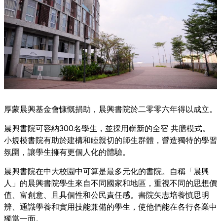
厚蒙晨興基金會慷慨捐助，
晨興書院
於二零零六年得以成立。
晨興書院可容納300名學生，並採用嶄新的
全宿
共膳
模式。
小規模書院有助於建構和睦親切的師生群體，營造獨特的學習
氛圍，讓學生擁有更個人化的體驗。
晨興書院在中大校園中可算是最多元化的書院。自稱「晨興
人」的晨興書院學生來自不同國家和地區，重視不同的思想價
值、富創意、且具個性和公民責任感。書院矢志培養慎思明
辨、通識學養和實用技能兼備的學生，使他們能在各行各業中
獨當一面。