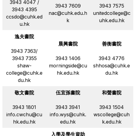
3943 4047 /
3943 7609
3943 7575
3943 4395
nac@cuhk.edu.h
unitedcollege@c
ccsdo@cuhk.ed
k
uhk.edu.hk
u.hk
逸夫書院
晨興書院
善衡書院
3943 7363/
3943 7355
3943 1406
3943 4776
shaw-
morningside@cu
shhosa@cuhk.e
college@cuhk.e
hk.edu.hk
du.hk
du.hk
敬文書院
伍宜孫書院
和聲書院
3943 1801
3943 3941
3943 1504
info.cwchu@cu
info.wys@cuhk.
wscollege@cuh
hk.edu.hk
edu.hk
k.edu.hk
入學及學生資助