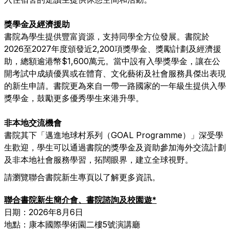
獎學金及經濟援助
書院為學生提供豐富資源，支持同學全方位發展。書院於
2026至2027年度頒發近2,200項獎學金、獎勵計劃及經濟援
助，總額逾港幣$1,600萬元。當中設有入學獎學金，讓在公
開考試中成績優異或在體育、文化藝術及社會服務具傑出表現
的新生申請。書院更為來自一帶一路國家的一年級生提供入學
獎學金，鼓勵更多優秀學生來港升學。
非本地交流機會
書院其下「邁進地球村系列（GOAL Programme）」深受學
生歡迎，學生可以通過書院的獎學金及資助參加海外交流計劃
及非本地社會服務學習，拓闊眼界，建立全球視野。
請瀏覽
聯合書院新生專頁
以了解更多資訊。
聯合書院新生簡介會、書院諮詢及校園遊*
日期：
2026年8月6日
地點：
康本國際學術園二樓5號演講廳