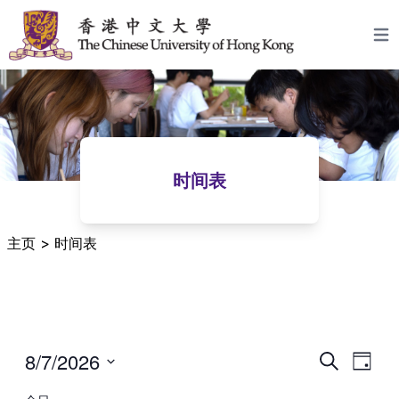
跳至内容
Open
时间表
主页
>
时间表
8/7/2026
时
活
搜
日
间
索
动
选
期