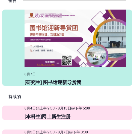
全日
表
视
择
搜
图
日
索
导
期
和
航
视
图
导
航
8月7日
[研究生] 图书馆迎新导赏团
持续的
8月4日@上午 9:00
-
8月13日@下午 5:00
[本科生]网上新生注册
8月5日@上午 9:00
-
8月7日@下午 3:00