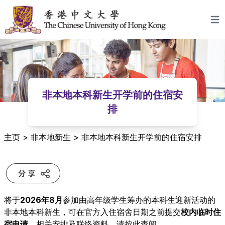
跳至内容
Open
非本地本科新生开学前的住宿安
排
主页
>
非本地新生
>
非本地本科新生开学前的住宿安排
将于
2026年8月
参加由高年级学生筹办的本科生迎新活动的
非本地本科新生，可在官方入住宿舍日期之前提交
校内临时住
宿申请
。相关安排及联络资料，请按
此
查阅。