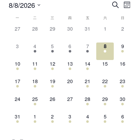
8/8/2026
时
活
搜
月
间
索
动
选
份
一
二
三
四
五
六
日
时
表
视
择
间
搜
图
0
0
0
0
0
0
0
27
28
29
30
31
1
2
日
表
索
导
活
活
活
活
活
活
活
期
的
和
航
动,
动,
动,
动,
动,
动,
动,
0
3
3
4
2
1
1
3
4
5
6
7
8
9
日
视
活
活
活
活
活
活
活
历
图
动,
动,
动,
动,
动,
动,
动,
1
3
1
1
2
0
0
10
11
12
13
14
15
16
导
活
活
活
活
活
活
活
航
动,
动,
动,
动,
动,
动,
动,
2
2
1
0
4
1
1
17
18
19
20
21
22
23
活
活
活
活
活
活
活
动,
动,
动,
动,
动,
动,
动,
0
1
0
0
1
1
1
24
25
26
27
28
29
30
活
活
活
活
活
活
活
动,
动,
动,
动,
动,
动,
动,
1
2
1
2
1
1
1
31
1
2
3
4
5
6
活
活
活
活
活
活
活
动,
动,
动,
动,
动,
动,
动,